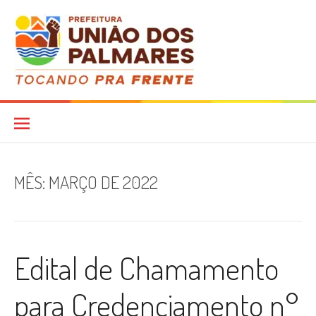
Pular
para
o
conteúdo
Diário Oficial
MÊS:
MARÇO DE 2022
Edital de Chamamento
para Credenciamento n°