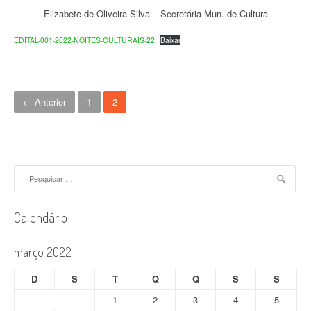
Elizabete de Oliveira Silva – Secretária Mun. de Cultura
EDITAL-001-2022-NOITES-CULTURAIS-22
Baixar
N
← Anterior
1
2
a
v
e
Pesquisar
por:
g
a
Calendário
ç
março 2022
ã
D
S
T
Q
Q
S
S
o
1
2
3
4
5