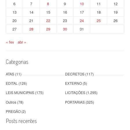
d
6
7
8
9
10
11
12
o
13
14
15
16
17
18
19
20
21
22
23
24
25
26
s
27
28
29
30
31
p
o
« fev
abr »
s
Categorias
t
s
ATAS
(11)
DECRETOS
(117)
EDITAL
(126)
EXTERNO
(5)
LEIS MUNICIPAIS
(175)
LICITAÇÕES
(1.295)
Outros
(78)
PORTARIAS
(325)
PREGÃO
(2)
Posts recentes