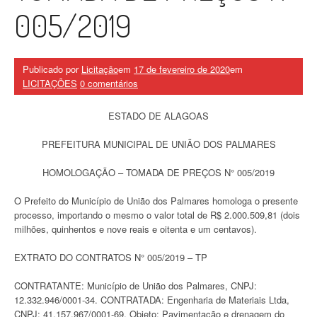
005/2019
Publicado por
Licitação
em
17 de fevereiro de 2020
em
LICITAÇÕES
0 comentários
ESTADO DE ALAGOAS
PREFEITURA MUNICIPAL DE UNIÃO DOS PALMARES
HOMOLOGAÇÃO – TOMADA DE PREÇOS N° 005/2019
O Prefeito do Município de União dos Palmares homologa o presente
processo, importando o mesmo o valor total de R$ 2.000.509,81 (dois
milhões, quinhentos e nove reais e oitenta e um centavos).
EXTRATO DO CONTRATOS N° 005/2019 – TP
CONTRATANTE: Município de União dos Palmares, CNPJ:
12.332.946/0001-34. CONTRATADA: Engenharia de Materiais Ltda,
CNPJ: 41.157.967/0001-69. Objeto: Pavimentação e drenagem do