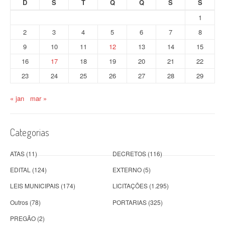
D
S
T
Q
Q
S
S
1
2
3
4
5
6
7
8
9
10
11
12
13
14
15
16
17
18
19
20
21
22
23
24
25
26
27
28
29
« jan
mar »
Categorias
ATAS
(11)
DECRETOS
(116)
EDITAL
(124)
EXTERNO
(5)
LEIS MUNICIPAIS
(174)
LICITAÇÕES
(1.295)
Outros
(78)
PORTARIAS
(325)
PREGÃO
(2)