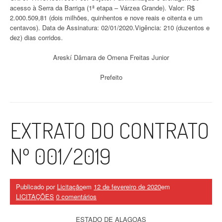
acesso à Serra da Barriga (1ª etapa – Várzea Grande). Valor: R$
2.000.509,81 (dois milhões, quinhentos e nove reais e oitenta e um
centavos). Data de Assinatura: 02/01/2020.Vigência: 210 (duzentos e
dez) dias corridos.
Areskí Dâmara de Omena Freitas Junior
Prefeito
EXTRATO DO CONTRATO
Nº 001/2019
Publicado por
Licitação
em
12 de fevereiro de 2020
em
LICITAÇÕES
0 comentários
ESTADO DE ALAGOAS