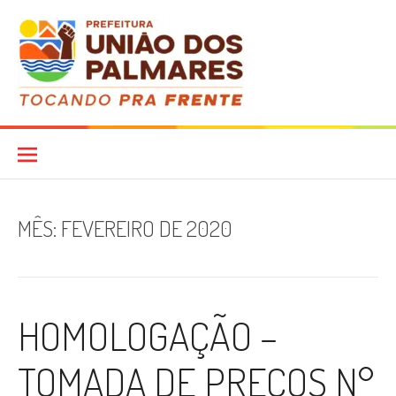
Pular
para
o
conteúdo
Diário Oficial
MÊS:
FEVEREIRO DE 2020
HOMOLOGAÇÃO –
TOMADA DE PREÇOS N°