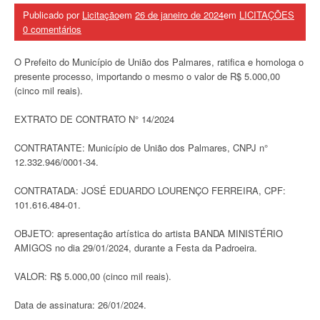
Publicado por
Licitação
em
26 de janeiro de 2024
em
LICITAÇÕES
0 comentários
O Prefeito do Município de União dos Palmares, ratifica e homologa o
presente processo, importando o mesmo o valor de R$ 5.000,00
(cinco mil reais).
EXTRATO DE CONTRATO N° 14/2024
CONTRATANTE: Município de União dos Palmares, CNPJ n°
12.332.946/0001-34.
CONTRATADA: JOSÉ EDUARDO LOURENÇO FERREIRA, CPF:
101.616.484-01.
OBJETO: apresentação artística do artista BANDA MINISTÉRIO
AMIGOS no dia 29/01/2024, durante a Festa da Padroeira.
VALOR: R$ 5.000,00 (cinco mil reais).
Data de assinatura: 26/01/2024.