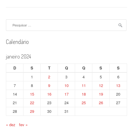
v
e
Pesquisar
por:
g
a
Calendário
ç
janeiro 2024
ã
D
S
T
Q
Q
S
S
o
1
2
3
4
5
6
d
7
8
9
10
11
12
13
o
14
15
16
17
18
19
20
21
22
23
24
25
26
27
s
28
29
30
31
p
o
« dez
fev »