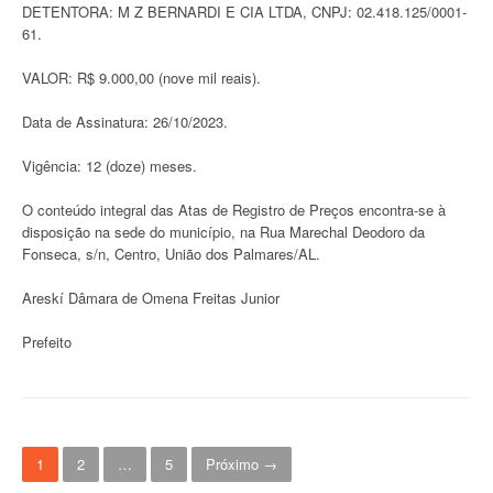
DETENTORA: M Z BERNARDI E CIA LTDA, CNPJ: 02.418.125/0001-
61.
VALOR: R$ 9.000,00 (nove mil reais).
Data de Assinatura: 26/10/2023.
Vigência: 12 (doze) meses.
O conteúdo integral das Atas de Registro de Preços encontra-se à
disposição na sede do município, na Rua Marechal Deodoro da
Fonseca, s/n, Centro, União dos Palmares/AL.
Areskí Dâmara de Omena Freitas Junior
Prefeito
N
1
2
…
5
Próximo →
a