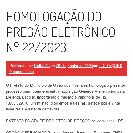
HOMOLOGAÇÃO DO
PREGÃO ELETRÔNICO
N° 22/2023
Publicado por
Licitação
em
25 de janeiro de 2024
em
LICITAÇÕES
0 comentários
O Prefeito do Município de União dos Palmares homologa o presente
processo para futura e eventual aquisição Gêneros Alimentícios para
Merenda Escolar, importando o mesmo o valor total de R$
1.803.729,70 (um milhão, oitocentos e três mil, setecentos e vinte
nove reais e setenta centavos).
EXTRATO DA ATA DE REGISTRO DE PREÇOS N° 22.1/2023 – PE
ÓRGÃO GERENCIADOR: Município de União dos Palmares, CNPJ: