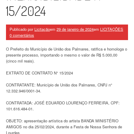
15/2024
Publicado por
Licitação
em
29 de janeiro de 2024
em
LICITAÇÕES
0 comentários
O Prefeito do Município de União dos Palmares, ratifica e homologa o
presente processo, importando o mesmo o valor de R$ 5.000,00
(cinco mil reais).
EXTRATO DE CONTRATO N° 15/2024
CONTRATANTE: Município de União dos Palmares, CNPJ n°
12.332.946/0001-34.
CONTRATADA: JOSÉ EDUARDO LOURENÇO FERREIRA, CPF:
101.616.484-01.
OBJETO: apresentação artística do artista BANDA MINISTÉRIO
AMIGOS no dia 25/02/2024, durante a Festa de Nossa Senhora de
Lourdes.