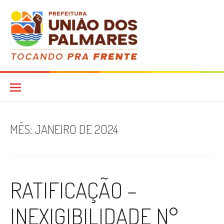
Pular
para
o
conteúdo
Diário Oficial
MÊS:
JANEIRO DE 2024
RATIFICAÇÃO –
INEXIGIBILIDADE N°