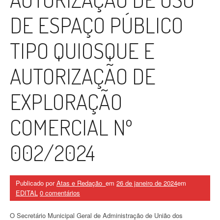
DE ESPAÇO PÚBLICO
TIPO QUIOSQUE E
AUTORIZAÇÃO DE
EXPLORAÇÃO
COMERCIAL Nº
002/2024
Publicado por
Atas e Redação_
em
26 de janeiro de 2024
em
EDITAL
0 comentários
O Secretário Municipal Geral de Administração de União dos