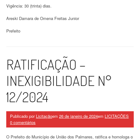
Vigência: 30 (trinta) dias.
Areski Damara de Omena Freitas Junior
Prefeito
RATIFICAÇÃO –
INEXIGIBILIDADE N°
12/2024
Publicado por
Licitação
em
26 de janeiro de 2024
em
LICITAÇÕES
0 comentários
O Prefeito do Município de União dos Palmares, ratifica e homologa o