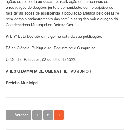
ações de resposta ao desastre, realização de campanhas de
arrecadação de doações junto à comunidade, com o objetivo de
facilitar as ações de assistência à população afetada pelo desastre
bem como o cadastramento das família atingidas sob a direção da
Coordenadoria Municipal de Defesa Civil.
Art. 7º
Este Decreto em vigor na data da sua publicação.
Dê-se Ciência, Publique-se, Registre-se e Cumpra-se.
União dos Palmares, 02 de julho de 2022.
ARESKI DAMARA DE OMENA FREITAS JUNIOR
Prefeito Municipal
N
← Anterior
1
2
3
a