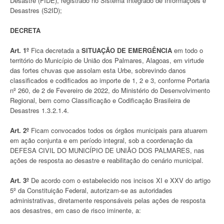
Desastre (FIDE), registrado no Sistema Integrado de Informações e
Desastres (S2ID);
DECRETA
Art. 1º
Fica decretada a
SITUAÇÃO DE EMERGÊNCIA
em todo o
território do Município de União dos Palmares, Alagoas, em virtude
das fortes chuvas que assolam esta Urbe, sobrevindo danos
classificados e codificados ao importe de 1, 2 e 3, conforme Portaria
nº 260, de 2 de Fevereiro de 2022, do Ministério do Desenvolvimento
Regional, bem como Classificação e Codificação Brasileira de
Desastres 1.3.2.1.4.
Art. 2º
Ficam convocados todos os órgãos municipais para atuarem
em ação conjunta e em período integral, sob a coordenação da
DEFESA CIVIL DO MUNICÍPIO DE UNIÃO DOS PALMARES, nas
ações de resposta ao desastre e reabilitação do cenário municipal.
Art. 3º
De acordo com o estabelecido nos incisos XI e XXV do artigo
5º da Constituição Federal, autorizam-se as autoridades
administrativas, diretamente responsáveis pelas ações de resposta
aos desastres, em caso de risco iminente, a: