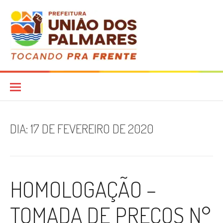
Pular
para
o
conteúdo
Diário Oficial
DIA:
17 DE FEVEREIRO DE 2020
HOMOLOGAÇÃO –
TOMADA DE PREÇOS N°