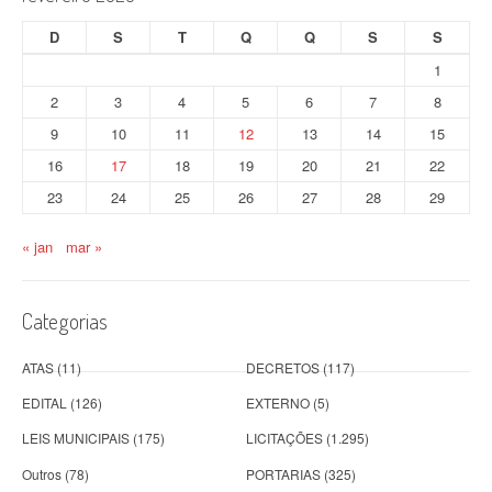
D
S
T
Q
Q
S
S
1
2
3
4
5
6
7
8
9
10
11
12
13
14
15
16
17
18
19
20
21
22
23
24
25
26
27
28
29
« jan
mar »
Categorias
ATAS
(11)
DECRETOS
(117)
EDITAL
(126)
EXTERNO
(5)
LEIS MUNICIPAIS
(175)
LICITAÇÕES
(1.295)
Outros
(78)
PORTARIAS
(325)