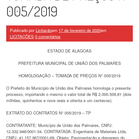
005/2019
Publicado por
Licitação
em
17 de fevereiro de 2020
em
LICITAÇÕES
0 comentários
ESTADO DE ALAGOAS
PREFEITURA MUNICIPAL DE UNIÃO DOS PALMARES
HOMOLOGAÇÃO – TOMADA DE PREÇOS N° 005/2019
O Prefeito do Município de União dos Palmares homologa o presente
processo, importando o mesmo o valor total de R$ 2.000.509,81 (dois
milhões, quinhentos e nove reais e oitenta e um centavos).
EXTRATO DO CONTRATOS N° 005/2019 – TP
CONTRATANTE: Município de União dos Palmares, CNPJ:
12.332.946/0001-34. CONTRATADA: Engenharia de Materiais Ltda,
CNPJ: 41.157.967/0001-69. Objeto: Pavimentação e drenagem do