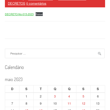
DECRETOS
0 comentários
DECRETO-No-015-2023
Baixar
Pesquisar
por:
Calendário
maio 2023
D
S
T
Q
Q
S
S
1
2
3
4
5
6
7
8
9
10
11
12
13