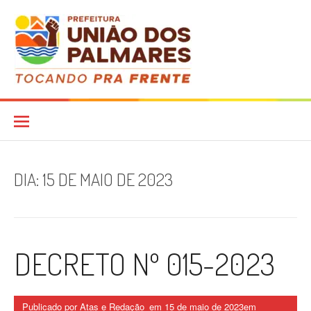
Pular
para
o
conteúdo
Diário Oficial
DIA:
15 DE MAIO DE 2023
DECRETO Nº 015-2023
Publicado por
Atas e Redação_
em
15 de maio de 2023
em