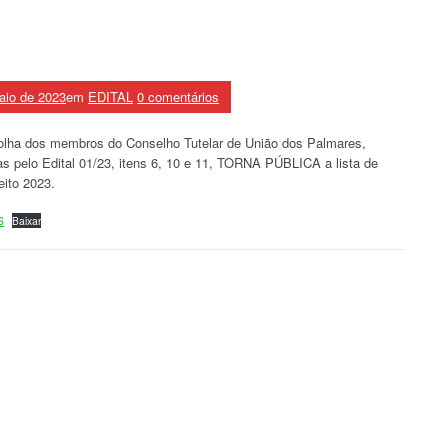
aio de 2023
em
EDITAL
0 comentários
colha dos membros do Conselho Tutelar de União dos Palmares,
as pelo Edital 01/23, itens 6, 10 e 11, TORNA PÚBLICA a lista de
eito 2023.
S
Baixar