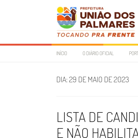
Pular
para
o
conteúdo
Diário Oficial
INÍCIO
O DIÁRIO OFICIAL
POR
DIA:
29 DE MAIO DE 2023
LISTA DE CAND
E NÃO HABILIT