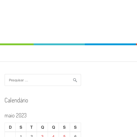
Pesquisar
por:
Calendário
maio 2023
D
S
T
Q
Q
S
S
1
2
3
4
5
6