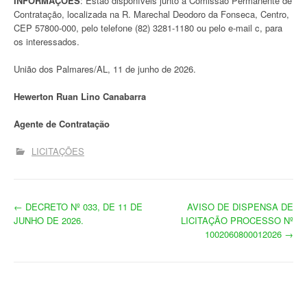
INFORMAÇÕES
: Estão disponíveis junto à Comissão Permanente de
Contratação, localizada na R. Marechal Deodoro da Fonseca, Centro,
CEP 57800-000, pelo telefone (82) 3281-1180 ou pelo e-mail c, para
os interessados.
União dos Palmares/AL, 11 de junho de 2026.
Hewerton Ruan Lino Canabarra
Agente de Contratação
LICITAÇÕES
N
←
DECRETO Nº 033, DE 11 DE
AVISO DE DISPENSA DE
JUNHO DE 2026.
LICITAÇÃO PROCESSO Nº
a
1002060800012026
→
v
e