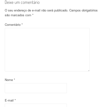
g
Deixe um comentário
a
O seu endereço de e-mail não será publicado.
Campos obrigatórios
são marcados com
*
ç
Comentário
*
ã
o
d
o
p
o
s
Nome
*
t
E-mail
*