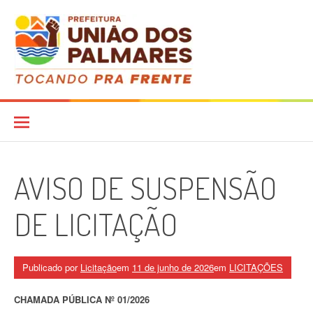
Pular
para
o
conteúdo
Diário Oficial
AVISO DE SUSPENSÃO
DE LICITAÇÃO
Publicado por
Licitação
em
11 de junho de 2026
em
LICITAÇÕES
CHAMADA PÚBLICA Nº 01/2026