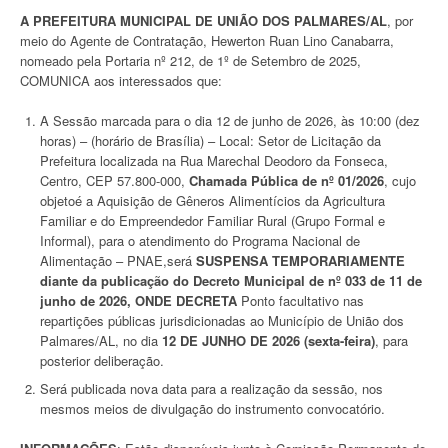
A PREFEITURA MUNICIPAL DE UNIÃO DOS PALMARES/AL
, por
meio do Agente de Contratação, Hewerton Ruan Lino Canabarra,
nomeado pela Portaria nº 212, de 1º de Setembro de 2025,
COMUNICA aos interessados que:
A Sessão marcada para o dia 12 de junho de 2026, às 10:00 (dez
horas) – (horário de Brasília) – Local: Setor de Licitação da
Prefeitura localizada na Rua Marechal Deodoro da Fonseca,
Centro, CEP 57.800-000,
Chamada Pública de nº 01/2026
, cujo
objetoé a Aquisição de Gêneros Alimentícios da Agricultura
Familiar e do Empreendedor Familiar Rural (Grupo Formal e
Informal), para o atendimento do Programa Nacional de
Alimentação – PNAE,será
SUSPENSA TEMPORARIAMENTE
diante da publicação do Decreto Municipal de nº 033 de 11 de
junho de 2026, ONDE DECRETA
Ponto facultativo nas
repartições públicas jurisdicionadas ao Município de União dos
Palmares/AL, no dia
12 DE JUNHO DE 2026 (sexta-feira)
, para
posterior deliberação.
Será publicada nova data para a realização da sessão, nos
mesmos meios de divulgação do instrumento convocatório.