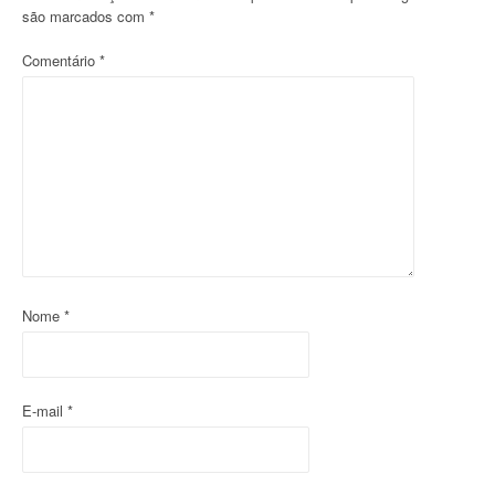
a
são marcados com
*
ç
Comentário
*
ã
o
d
o
p
o
Nome
*
s
t
E-mail
*