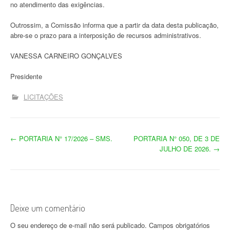
no atendimento das exigências.
Outrossim, a Comissão informa que a partir da data desta publicação,
abre-se o prazo para a interposição de recursos administrativos.
VANESSA CARNEIRO GONÇALVES
Presidente
LICITAÇÕES
N
←
PORTARIA N° 17/2026 – SMS.
PORTARIA N° 050, DE 3 DE
JULHO DE 2026.
→
a
v
e
Deixe um comentário
g
O seu endereço de e-mail não será publicado.
Campos obrigatórios