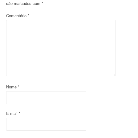
a
são marcados com
*
ç
Comentário
*
ã
o
d
o
p
o
Nome
*
s
t
E-mail
*