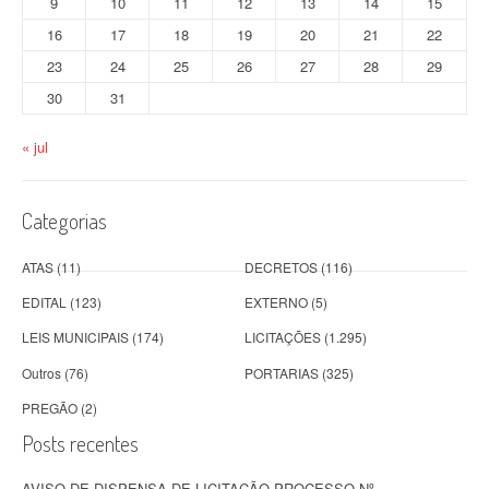
9
10
11
12
13
14
15
16
17
18
19
20
21
22
23
24
25
26
27
28
29
30
31
« jul
Categorias
ATAS
(11)
DECRETOS
(116)
EDITAL
(123)
EXTERNO
(5)
LEIS MUNICIPAIS
(174)
LICITAÇÕES
(1.295)
Outros
(76)
PORTARIAS
(325)
PREGÃO
(2)
Posts recentes
AVISO DE DISPENSA DE LICITAÇÃO PROCESSO Nº