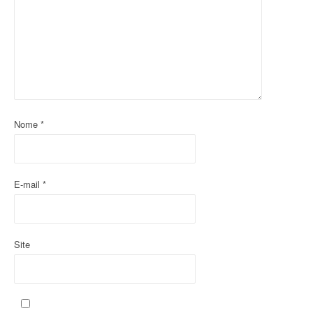
o
d
o
p
o
Nome
*
s
t
E-mail
*
Site