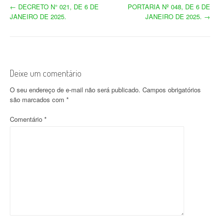
N
←
DECRETO N° 021, DE 6 DE
PORTARIA Nº 048, DE 6 DE
JANEIRO DE 2025.
JANEIRO DE 2025.
→
a
v
e
Deixe um comentário
g
O seu endereço de e-mail não será publicado.
Campos obrigatórios
a
são marcados com
*
ç
Comentário
*
ã
o
d
o
p