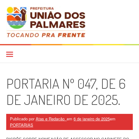
Pular
para
o
conteúdo
Diário Oficial
PORTARIA Nº 047, DE 6
DE JANEIRO DE 2025.
Publicado por
Atas e Redação_
em
6 de janeiro de 2025
em
PORTARIAS