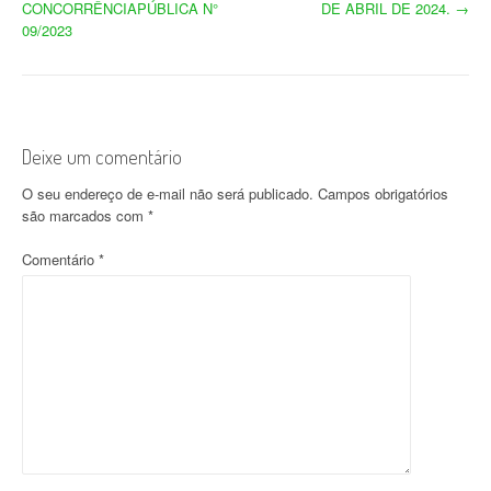
CONCORRÊNCIAPÚBLICA N°
DE ABRIL DE 2024.
→
a
09/2023
v
e
g
Deixe um comentário
a
O seu endereço de e-mail não será publicado.
Campos obrigatórios
são marcados com
*
ç
Comentário
*
ã
o
d
o
p
o