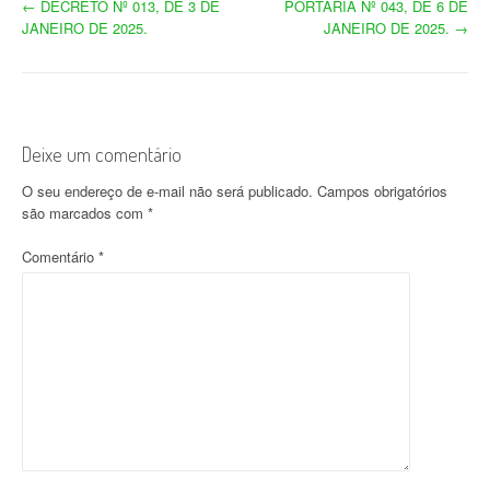
N
←
DECRETO Nº 013, DE 3 DE
PORTARIA Nº 043, DE 6 DE
JANEIRO DE 2025.
JANEIRO DE 2025.
→
a
v
e
Deixe um comentário
g
O seu endereço de e-mail não será publicado.
Campos obrigatórios
a
são marcados com
*
ç
Comentário
*
ã
o
d
o
p
o