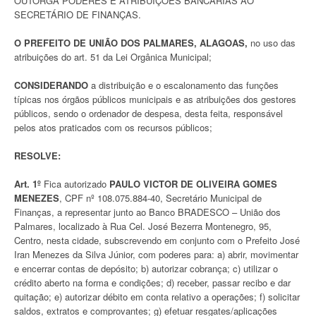
OUTORGA PODERES E ATRIBUIÇÕES BANCÁRIAS AO
SECRETÁRIO DE FINANÇAS.
O PREFEITO DE UNIÃO DOS PALMARES, ALAGOAS,
no uso das
atribuições do art. 51 da Lei Orgânica Municipal;
CONSIDERANDO
a distribuição e o escalonamento das funções
típicas nos órgãos públicos municipais e as atribuições dos gestores
públicos, sendo o ordenador de despesa, desta feita, responsável
pelos atos praticados com os recursos públicos;
RESOLVE:
Art. 1º
Fica autorizado
PAULO VICTOR DE OLIVEIRA GOMES
MENEZES
, CPF nº 108.075.884-40, Secretário Municipal de
Finanças, a representar junto ao Banco BRADESCO – União dos
Palmares, localizado à Rua Cel. José Bezerra Montenegro, 95,
Centro, nesta cidade, subscrevendo em conjunto com o Prefeito José
Iran Menezes da Silva Júnior, com poderes para: a) abrir, movimentar
e encerrar contas de depósito; b) autorizar cobrança; c) utilizar o
crédito aberto na forma e condições; d) receber, passar recibo e dar
quitação; e) autorizar débito em conta relativo a operações; f) solicitar
saldos, extratos e comprovantes; g) efetuar resgates/aplicações