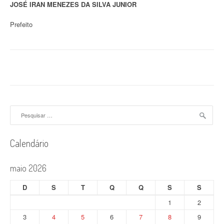
JOSÉ IRAN MENEZES DA SILVA JUNIOR
Prefeito
Pesquisar
por:
Calendário
maio 2026
D
S
T
Q
Q
S
S
1
2
3
4
5
6
7
8
9